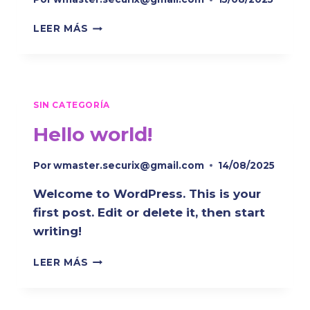
SERVICIOS
LEER MÁS
SIN CATEGORÍA
Hello world!
Por
wmaster.securix@gmail.com
14/08/2025
Welcome to WordPress. This is your
first post. Edit or delete it, then start
writing!
HELLO
LEER MÁS
WORLD!