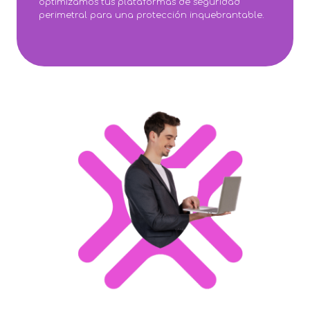
optimizamos tus plataformas de seguridad
perimetral para una protección inquebrantable.